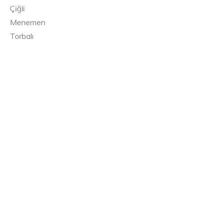
Çiğli
Menemen
Torbalı
Kemalpaşa
Urla
Çeşme
Seferihisar
Karaburun
Foça
Dikili
Bergama
Ödemiş
Kiraz
Kınık
Menderes