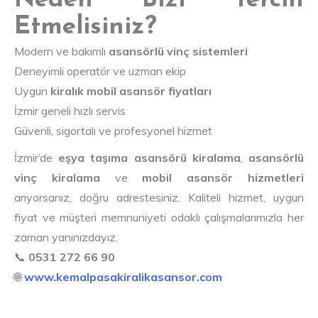
Neden Bizi Tercih
Etmelisiniz?
Modern ve bakımlı
asansörlü vinç sistemleri
Deneyimli operatör ve uzman ekip
Uygun
kiralık mobil asansör fiyatları
İzmir geneli hızlı servis
Güvenli, sigortalı ve profesyonel hizmet
İzmir’de
eşya taşıma asansörü kiralama
,
asansörlü
vinç kiralama
ve
mobil asansör hizmetleri
arıyorsanız, doğru adrestesiniz. Kaliteli hizmet, uygun
fiyat ve müşteri memnuniyeti odaklı çalışmalarımızla her
zaman yanınızdayız.
📞
0531 272 66 90
🌐
www.kemalpasakiralikasansor.com