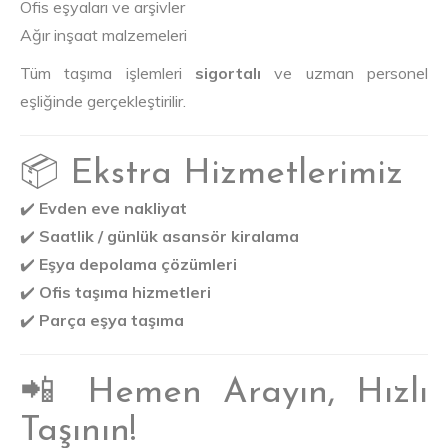
Ofis eşyaları ve arşivler
Ağır inşaat malzemeleri
Tüm taşıma işlemleri
sigortalı
ve uzman personel
eşliğinde gerçekleştirilir.
📦 Ekstra Hizmetlerimiz
✔️
Evden eve nakliyat
✔️
Saatlik / günlük asansör kiralama
✔️
Eşya depolama çözümleri
✔️
Ofis taşıma hizmetleri
✔️
Parça eşya taşıma
📲 Hemen Arayın, Hızlı
Taşının!