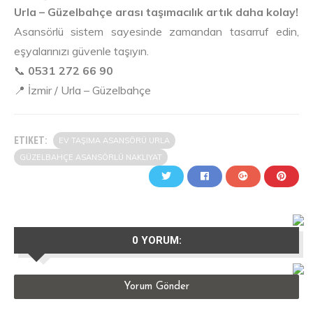
Urla – Güzelbahçe arası taşımacılık artık daha kolay!
Asansörlü sistem sayesinde zamandan tasarruf edin,
eşyalarınızı güvenle taşıyın.
📞
0531 272 66 90
📍 İzmir / Urla – Güzelbahçe
ETIKET:
EV TAŞIMA ASANSÖRÜ URLA
GÜZELBAHÇE ASANSÖRLÜ NAKLIYAT
0 YORUM:
Yorum Gönder